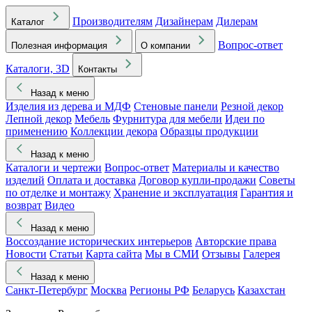
Производителям
Дизайнерам
Дилерам
Каталог
Вопрос-ответ
Полезная информация
О компании
Каталоги, 3D
Контакты
Назад к меню
Изделия из дерева и МДФ
Стеновые панели
Резной декор
Лепной декор
Мебель
Фурнитура для мебели
Идеи по
применению
Коллекции декора
Образцы продукции
Назад к меню
Каталоги и чертежи
Вопрос-ответ
Материалы и качество
изделий
Оплата и доставка
Договор купли-продажи
Советы
по отделке и монтажу
Хранение и эксплуатация
Гарантия и
возврат
Видео
Назад к меню
Воссоздание исторических интерьеров
Авторские права
Новости
Статьи
Карта сайта
Мы в СМИ
Отзывы
Галерея
Назад к меню
Санкт-Петербург
Москва
Регионы РФ
Беларусь
Казахстан