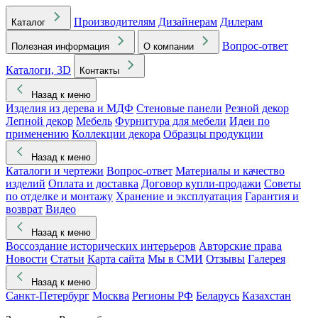
Производителям
Дизайнерам
Дилерам
Каталог
Вопрос-ответ
Полезная информация
О компании
Каталоги, 3D
Контакты
Назад к меню
Изделия из дерева и МДФ
Стеновые панели
Резной декор
Лепной декор
Мебель
Фурнитура для мебели
Идеи по
применению
Коллекции декора
Образцы продукции
Назад к меню
Каталоги и чертежи
Вопрос-ответ
Материалы и качество
изделий
Оплата и доставка
Договор купли-продажи
Советы
по отделке и монтажу
Хранение и эксплуатация
Гарантия и
возврат
Видео
Назад к меню
Воссоздание исторических интерьеров
Авторские права
Новости
Статьи
Карта сайта
Мы в СМИ
Отзывы
Галерея
Назад к меню
Санкт-Петербург
Москва
Регионы РФ
Беларусь
Казахстан