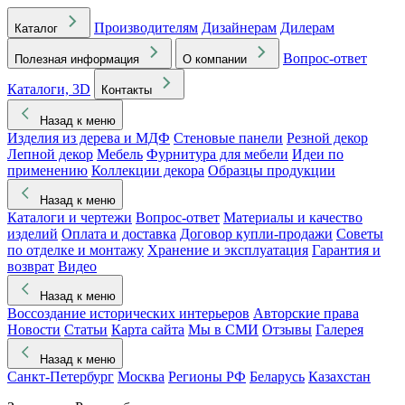
Производителям
Дизайнерам
Дилерам
Каталог
Вопрос-ответ
Полезная информация
О компании
Каталоги, 3D
Контакты
Назад к меню
Изделия из дерева и МДФ
Стеновые панели
Резной декор
Лепной декор
Мебель
Фурнитура для мебели
Идеи по
применению
Коллекции декора
Образцы продукции
Назад к меню
Каталоги и чертежи
Вопрос-ответ
Материалы и качество
изделий
Оплата и доставка
Договор купли-продажи
Советы
по отделке и монтажу
Хранение и эксплуатация
Гарантия и
возврат
Видео
Назад к меню
Воссоздание исторических интерьеров
Авторские права
Новости
Статьи
Карта сайта
Мы в СМИ
Отзывы
Галерея
Назад к меню
Санкт-Петербург
Москва
Регионы РФ
Беларусь
Казахстан