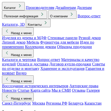
Производителям
Дизайнерам
Дилерам
Каталог
Вопрос-ответ
Полезная информация
О компании
Каталоги, 3D
Контакты
Назад к меню
Изделия из дерева и МДФ
Стеновые панели
Резной декор
Лепной декор
Мебель
Фурнитура для мебели
Идеи по
применению
Коллекции декора
Образцы продукции
Назад к меню
Каталоги и чертежи
Вопрос-ответ
Материалы и качество
изделий
Оплата и доставка
Договор купли-продажи
Советы
по отделке и монтажу
Хранение и эксплуатация
Гарантия и
возврат
Видео
Назад к меню
Воссоздание исторических интерьеров
Авторские права
Новости
Статьи
Карта сайта
Мы в СМИ
Отзывы
Галерея
Назад к меню
Санкт-Петербург
Москва
Регионы РФ
Беларусь
Казахстан