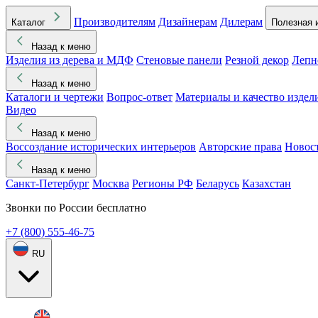
Производителям
Дизайнерам
Дилерам
Каталог
Полезная 
Назад к меню
Изделия из дерева и МДФ
Стеновые панели
Резной декор
Лепн
Назад к меню
Каталоги и чертежи
Вопрос-ответ
Материалы и качество издел
Видео
Назад к меню
Воссоздание исторических интерьеров
Авторские права
Новос
Назад к меню
Санкт-Петербург
Москва
Регионы РФ
Беларусь
Казахстан
Звонки по России бесплатно
+7 (800) 555-46-75
RU