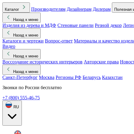
Производителям
Дизайнерам
Дилерам
Каталог
Полезная 
Назад к меню
Изделия из дерева и МДФ
Стеновые панели
Резной декор
Лепн
Назад к меню
Каталоги и чертежи
Вопрос-ответ
Материалы и качество издел
Видео
Назад к меню
Воссоздание исторических интерьеров
Авторские права
Новос
Назад к меню
Санкт-Петербург
Москва
Регионы РФ
Беларусь
Казахстан
Звонки по России бесплатно
+7 (800) 555-46-75
RU