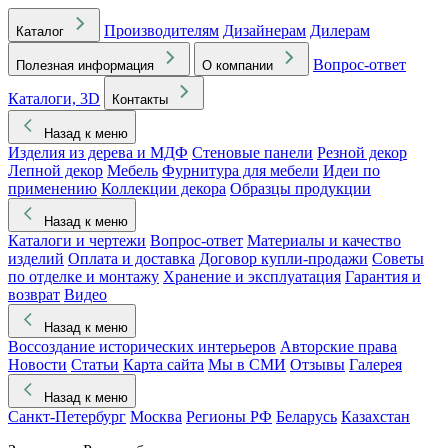
Производителям
Дизайнерам
Дилерам
Каталог
Вопрос-ответ
Полезная информация
О компании
Каталоги, 3D
Контакты
Назад к меню
Изделия из дерева и МДФ
Стеновые панели
Резной декор
Лепной декор
Мебель
Фурнитура для мебели
Идеи по
применению
Коллекции декора
Образцы продукции
Назад к меню
Каталоги и чертежи
Вопрос-ответ
Материалы и качество
изделий
Оплата и доставка
Договор купли-продажи
Советы
по отделке и монтажу
Хранение и эксплуатация
Гарантия и
возврат
Видео
Назад к меню
Воссоздание исторических интерьеров
Авторские права
Новости
Статьи
Карта сайта
Мы в СМИ
Отзывы
Галерея
Назад к меню
Санкт-Петербург
Москва
Регионы РФ
Беларусь
Казахстан