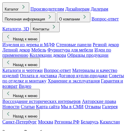
Производителям
Дизайнерам
Дилерам
Каталог
Вопрос-ответ
Полезная информация
О компании
Каталоги, 3D
Контакты
Назад к меню
Изделия из дерева и МДФ
Стеновые панели
Резной декор
Лепной декор
Мебель
Фурнитура для мебели
Идеи по
применению
Коллекции декора
Образцы продукции
Назад к меню
Каталоги и чертежи
Вопрос-ответ
Материалы и качество
изделий
Оплата и доставка
Договор купли-продажи
Советы
по отделке и монтажу
Хранение и эксплуатация
Гарантия и
возврат
Видео
Назад к меню
Воссоздание исторических интерьеров
Авторские права
Новости
Статьи
Карта сайта
Мы в СМИ
Отзывы
Галерея
Назад к меню
Санкт-Петербург
Москва
Регионы РФ
Беларусь
Казахстан