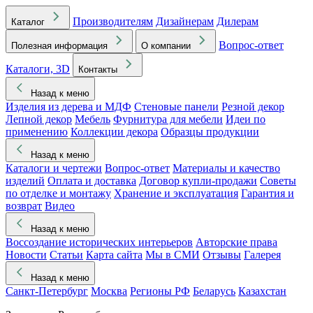
Производителям
Дизайнерам
Дилерам
Каталог
Вопрос-ответ
Полезная информация
О компании
Каталоги, 3D
Контакты
Назад к меню
Изделия из дерева и МДФ
Стеновые панели
Резной декор
Лепной декор
Мебель
Фурнитура для мебели
Идеи по
применению
Коллекции декора
Образцы продукции
Назад к меню
Каталоги и чертежи
Вопрос-ответ
Материалы и качество
изделий
Оплата и доставка
Договор купли-продажи
Советы
по отделке и монтажу
Хранение и эксплуатация
Гарантия и
возврат
Видео
Назад к меню
Воссоздание исторических интерьеров
Авторские права
Новости
Статьи
Карта сайта
Мы в СМИ
Отзывы
Галерея
Назад к меню
Санкт-Петербург
Москва
Регионы РФ
Беларусь
Казахстан