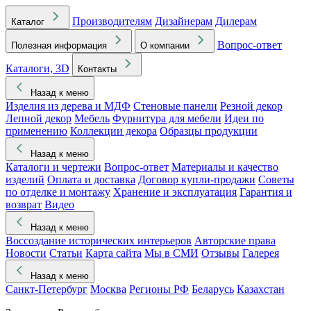
Производителям
Дизайнерам
Дилерам
Каталог
Вопрос-ответ
Полезная информация
О компании
Каталоги, 3D
Контакты
Назад к меню
Изделия из дерева и МДФ
Стеновые панели
Резной декор
Лепной декор
Мебель
Фурнитура для мебели
Идеи по
применению
Коллекции декора
Образцы продукции
Назад к меню
Каталоги и чертежи
Вопрос-ответ
Материалы и качество
изделий
Оплата и доставка
Договор купли-продажи
Советы
по отделке и монтажу
Хранение и эксплуатация
Гарантия и
возврат
Видео
Назад к меню
Воссоздание исторических интерьеров
Авторские права
Новости
Статьи
Карта сайта
Мы в СМИ
Отзывы
Галерея
Назад к меню
Санкт-Петербург
Москва
Регионы РФ
Беларусь
Казахстан