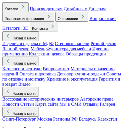
Производителям
Дизайнерам
Дилерам
Каталог
Вопрос-ответ
Полезная информация
О компании
Каталоги, 3D
Контакты
Назад к меню
Изделия из дерева и МДФ
Стеновые панели
Резной декор
Лепной декор
Мебель
Фурнитура для мебели
Идеи по
применению
Коллекции декора
Образцы продукции
Назад к меню
Каталоги и чертежи
Вопрос-ответ
Материалы и качество
изделий
Оплата и доставка
Договор купли-продажи
Советы
по отделке и монтажу
Хранение и эксплуатация
Гарантия и
возврат
Видео
Назад к меню
Воссоздание исторических интерьеров
Авторские права
Новости
Статьи
Карта сайта
Мы в СМИ
Отзывы
Галерея
Назад к меню
Санкт-Петербург
Москва
Регионы РФ
Беларусь
Казахстан