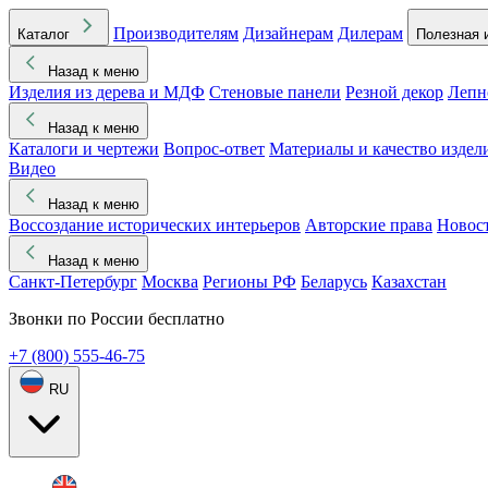
Производителям
Дизайнерам
Дилерам
Каталог
Полезная 
Назад к меню
Изделия из дерева и МДФ
Стеновые панели
Резной декор
Лепн
Назад к меню
Каталоги и чертежи
Вопрос-ответ
Материалы и качество издел
Видео
Назад к меню
Воссоздание исторических интерьеров
Авторские права
Новос
Назад к меню
Санкт-Петербург
Москва
Регионы РФ
Беларусь
Казахстан
Звонки по России бесплатно
+7 (800) 555-46-75
RU