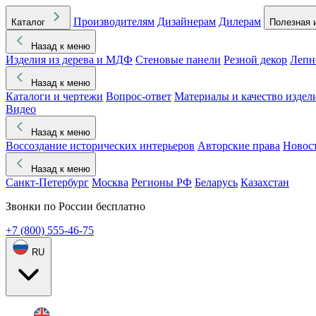
Производителям
Дизайнерам
Дилерам
Каталог
Полезная 
Назад к меню
Изделия из дерева и МДФ
Стеновые панели
Резной декор
Лепн
Назад к меню
Каталоги и чертежи
Вопрос-ответ
Материалы и качество издел
Видео
Назад к меню
Воссоздание исторических интерьеров
Авторские права
Новос
Назад к меню
Санкт-Петербург
Москва
Регионы РФ
Беларусь
Казахстан
Звонки по России бесплатно
+7 (800) 555-46-75
RU