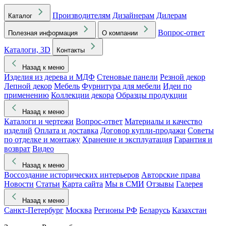
Производителям
Дизайнерам
Дилерам
Каталог
Вопрос-ответ
Полезная информация
О компании
Каталоги, 3D
Контакты
Назад к меню
Изделия из дерева и МДФ
Стеновые панели
Резной декор
Лепной декор
Мебель
Фурнитура для мебели
Идеи по
применению
Коллекции декора
Образцы продукции
Назад к меню
Каталоги и чертежи
Вопрос-ответ
Материалы и качество
изделий
Оплата и доставка
Договор купли-продажи
Советы
по отделке и монтажу
Хранение и эксплуатация
Гарантия и
возврат
Видео
Назад к меню
Воссоздание исторических интерьеров
Авторские права
Новости
Статьи
Карта сайта
Мы в СМИ
Отзывы
Галерея
Назад к меню
Санкт-Петербург
Москва
Регионы РФ
Беларусь
Казахстан