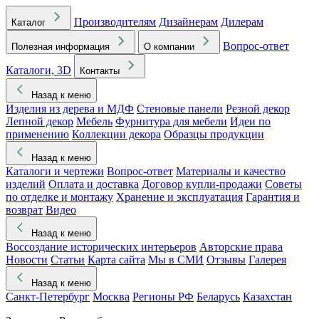
Производителям
Дизайнерам
Дилерам
Каталог
Вопрос-ответ
Полезная информация
О компании
Каталоги, 3D
Контакты
Назад к меню
Изделия из дерева и МДФ
Стеновые панели
Резной декор
Лепной декор
Мебель
Фурнитура для мебели
Идеи по
применению
Коллекции декора
Образцы продукции
Назад к меню
Каталоги и чертежи
Вопрос-ответ
Материалы и качество
изделий
Оплата и доставка
Договор купли-продажи
Советы
по отделке и монтажу
Хранение и эксплуатация
Гарантия и
возврат
Видео
Назад к меню
Воссоздание исторических интерьеров
Авторские права
Новости
Статьи
Карта сайта
Мы в СМИ
Отзывы
Галерея
Назад к меню
Санкт-Петербург
Москва
Регионы РФ
Беларусь
Казахстан