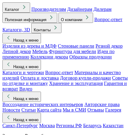
Производителям
Дизайнерам
Дилерам
Каталог
Вопрос-ответ
Полезная информация
О компании
Каталоги, 3D
Контакты
Назад к меню
Изделия из дерева и МДФ
Стеновые панели
Резной декор
Лепной декор
Мебель
Фурнитура для мебели
Идеи по
применению
Коллекции декора
Образцы продукции
Назад к меню
Каталоги и чертежи
Вопрос-ответ
Материалы и качество
изделий
Оплата и доставка
Договор купли-продажи
Советы
по отделке и монтажу
Хранение и эксплуатация
Гарантия и
возврат
Видео
Назад к меню
Воссоздание исторических интерьеров
Авторские права
Новости
Статьи
Карта сайта
Мы в СМИ
Отзывы
Галерея
Назад к меню
Санкт-Петербург
Москва
Регионы РФ
Беларусь
Казахстан