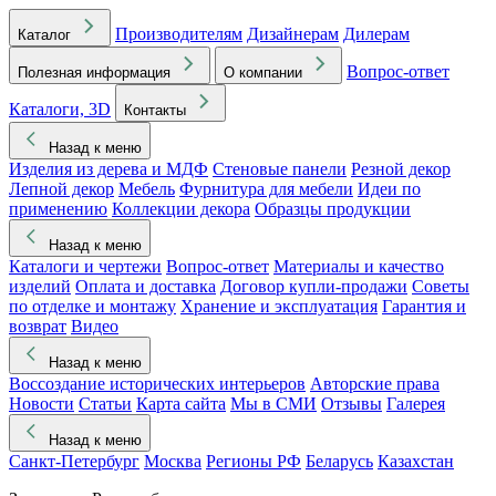
Производителям
Дизайнерам
Дилерам
Каталог
Вопрос-ответ
Полезная информация
О компании
Каталоги, 3D
Контакты
Назад к меню
Изделия из дерева и МДФ
Стеновые панели
Резной декор
Лепной декор
Мебель
Фурнитура для мебели
Идеи по
применению
Коллекции декора
Образцы продукции
Назад к меню
Каталоги и чертежи
Вопрос-ответ
Материалы и качество
изделий
Оплата и доставка
Договор купли-продажи
Советы
по отделке и монтажу
Хранение и эксплуатация
Гарантия и
возврат
Видео
Назад к меню
Воссоздание исторических интерьеров
Авторские права
Новости
Статьи
Карта сайта
Мы в СМИ
Отзывы
Галерея
Назад к меню
Санкт-Петербург
Москва
Регионы РФ
Беларусь
Казахстан