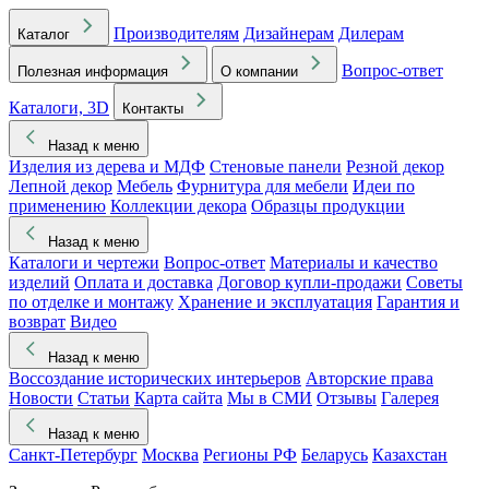
Производителям
Дизайнерам
Дилерам
Каталог
Вопрос-ответ
Полезная информация
О компании
Каталоги, 3D
Контакты
Назад к меню
Изделия из дерева и МДФ
Стеновые панели
Резной декор
Лепной декор
Мебель
Фурнитура для мебели
Идеи по
применению
Коллекции декора
Образцы продукции
Назад к меню
Каталоги и чертежи
Вопрос-ответ
Материалы и качество
изделий
Оплата и доставка
Договор купли-продажи
Советы
по отделке и монтажу
Хранение и эксплуатация
Гарантия и
возврат
Видео
Назад к меню
Воссоздание исторических интерьеров
Авторские права
Новости
Статьи
Карта сайта
Мы в СМИ
Отзывы
Галерея
Назад к меню
Санкт-Петербург
Москва
Регионы РФ
Беларусь
Казахстан