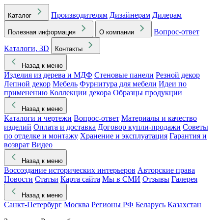
Производителям
Дизайнерам
Дилерам
Каталог
Вопрос-ответ
Полезная информация
О компании
Каталоги, 3D
Контакты
Назад к меню
Изделия из дерева и МДФ
Стеновые панели
Резной декор
Лепной декор
Мебель
Фурнитура для мебели
Идеи по
применению
Коллекции декора
Образцы продукции
Назад к меню
Каталоги и чертежи
Вопрос-ответ
Материалы и качество
изделий
Оплата и доставка
Договор купли-продажи
Советы
по отделке и монтажу
Хранение и эксплуатация
Гарантия и
возврат
Видео
Назад к меню
Воссоздание исторических интерьеров
Авторские права
Новости
Статьи
Карта сайта
Мы в СМИ
Отзывы
Галерея
Назад к меню
Санкт-Петербург
Москва
Регионы РФ
Беларусь
Казахстан