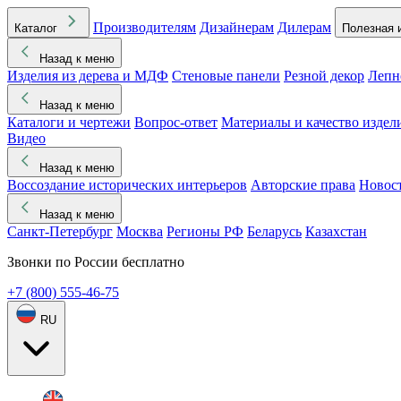
Производителям
Дизайнерам
Дилерам
Каталог
Полезная 
Назад к меню
Изделия из дерева и МДФ
Стеновые панели
Резной декор
Лепн
Назад к меню
Каталоги и чертежи
Вопрос-ответ
Материалы и качество издел
Видео
Назад к меню
Воссоздание исторических интерьеров
Авторские права
Новос
Назад к меню
Санкт-Петербург
Москва
Регионы РФ
Беларусь
Казахстан
Звонки по России бесплатно
+7 (800) 555-46-75
RU