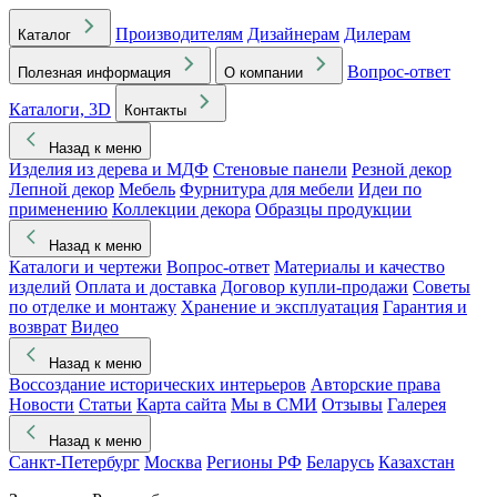
Производителям
Дизайнерам
Дилерам
Каталог
Вопрос-ответ
Полезная информация
О компании
Каталоги, 3D
Контакты
Назад к меню
Изделия из дерева и МДФ
Стеновые панели
Резной декор
Лепной декор
Мебель
Фурнитура для мебели
Идеи по
применению
Коллекции декора
Образцы продукции
Назад к меню
Каталоги и чертежи
Вопрос-ответ
Материалы и качество
изделий
Оплата и доставка
Договор купли-продажи
Советы
по отделке и монтажу
Хранение и эксплуатация
Гарантия и
возврат
Видео
Назад к меню
Воссоздание исторических интерьеров
Авторские права
Новости
Статьи
Карта сайта
Мы в СМИ
Отзывы
Галерея
Назад к меню
Санкт-Петербург
Москва
Регионы РФ
Беларусь
Казахстан