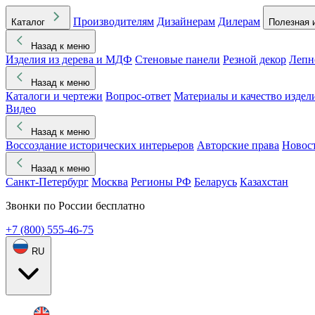
Производителям
Дизайнерам
Дилерам
Каталог
Полезная 
Назад к меню
Изделия из дерева и МДФ
Стеновые панели
Резной декор
Лепн
Назад к меню
Каталоги и чертежи
Вопрос-ответ
Материалы и качество издел
Видео
Назад к меню
Воссоздание исторических интерьеров
Авторские права
Новос
Назад к меню
Санкт-Петербург
Москва
Регионы РФ
Беларусь
Казахстан
Звонки по России бесплатно
+7 (800) 555-46-75
RU