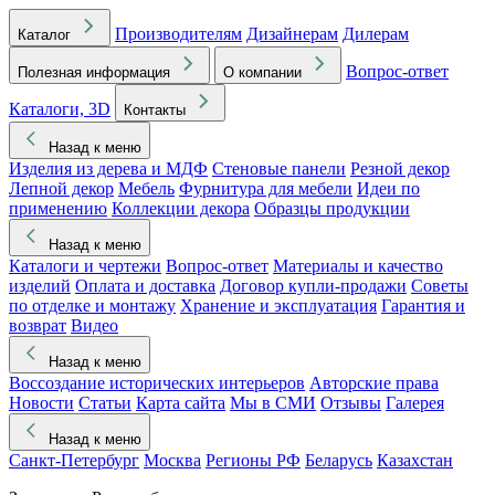
Производителям
Дизайнерам
Дилерам
Каталог
Вопрос-ответ
Полезная информация
О компании
Каталоги, 3D
Контакты
Назад к меню
Изделия из дерева и МДФ
Стеновые панели
Резной декор
Лепной декор
Мебель
Фурнитура для мебели
Идеи по
применению
Коллекции декора
Образцы продукции
Назад к меню
Каталоги и чертежи
Вопрос-ответ
Материалы и качество
изделий
Оплата и доставка
Договор купли-продажи
Советы
по отделке и монтажу
Хранение и эксплуатация
Гарантия и
возврат
Видео
Назад к меню
Воссоздание исторических интерьеров
Авторские права
Новости
Статьи
Карта сайта
Мы в СМИ
Отзывы
Галерея
Назад к меню
Санкт-Петербург
Москва
Регионы РФ
Беларусь
Казахстан