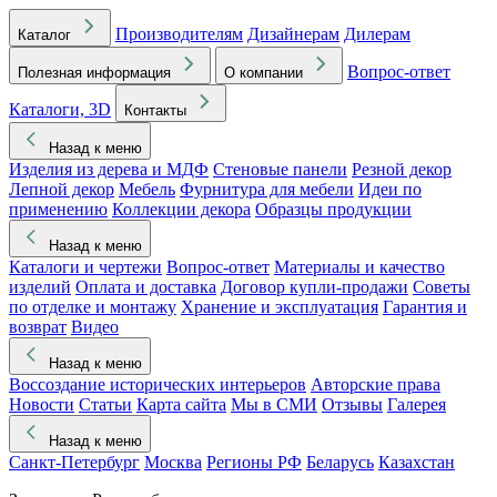
Производителям
Дизайнерам
Дилерам
Каталог
Вопрос-ответ
Полезная информация
О компании
Каталоги, 3D
Контакты
Назад к меню
Изделия из дерева и МДФ
Стеновые панели
Резной декор
Лепной декор
Мебель
Фурнитура для мебели
Идеи по
применению
Коллекции декора
Образцы продукции
Назад к меню
Каталоги и чертежи
Вопрос-ответ
Материалы и качество
изделий
Оплата и доставка
Договор купли-продажи
Советы
по отделке и монтажу
Хранение и эксплуатация
Гарантия и
возврат
Видео
Назад к меню
Воссоздание исторических интерьеров
Авторские права
Новости
Статьи
Карта сайта
Мы в СМИ
Отзывы
Галерея
Назад к меню
Санкт-Петербург
Москва
Регионы РФ
Беларусь
Казахстан