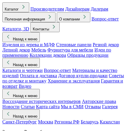
Производителям
Дизайнерам
Дилерам
Каталог
Вопрос-ответ
Полезная информация
О компании
Каталоги, 3D
Контакты
Назад к меню
Изделия из дерева и МДФ
Стеновые панели
Резной декор
Лепной декор
Мебель
Фурнитура для мебели
Идеи по
применению
Коллекции декора
Образцы продукции
Назад к меню
Каталоги и чертежи
Вопрос-ответ
Материалы и качество
изделий
Оплата и доставка
Договор купли-продажи
Советы
по отделке и монтажу
Хранение и эксплуатация
Гарантия и
возврат
Видео
Назад к меню
Воссоздание исторических интерьеров
Авторские права
Новости
Статьи
Карта сайта
Мы в СМИ
Отзывы
Галерея
Назад к меню
Санкт-Петербург
Москва
Регионы РФ
Беларусь
Казахстан