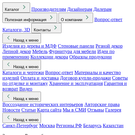
Производителям
Дизайнерам
Дилерам
Каталог
Вопрос-ответ
Полезная информация
О компании
Каталоги, 3D
Контакты
Назад к меню
Изделия из дерева и МДФ
Стеновые панели
Резной декор
Лепной декор
Мебель
Фурнитура для мебели
Идеи по
применению
Коллекции декора
Образцы продукции
Назад к меню
Каталоги и чертежи
Вопрос-ответ
Материалы и качество
изделий
Оплата и доставка
Договор купли-продажи
Советы
по отделке и монтажу
Хранение и эксплуатация
Гарантия и
возврат
Видео
Назад к меню
Воссоздание исторических интерьеров
Авторские права
Новости
Статьи
Карта сайта
Мы в СМИ
Отзывы
Галерея
Назад к меню
Санкт-Петербург
Москва
Регионы РФ
Беларусь
Казахстан