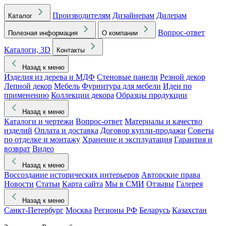
Производителям
Дизайнерам
Дилерам
Каталог
Вопрос-ответ
Полезная информация
О компании
Каталоги, 3D
Контакты
Назад к меню
Изделия из дерева и МДФ
Стеновые панели
Резной декор
Лепной декор
Мебель
Фурнитура для мебели
Идеи по
применению
Коллекции декора
Образцы продукции
Назад к меню
Каталоги и чертежи
Вопрос-ответ
Материалы и качество
изделий
Оплата и доставка
Договор купли-продажи
Советы
по отделке и монтажу
Хранение и эксплуатация
Гарантия и
возврат
Видео
Назад к меню
Воссоздание исторических интерьеров
Авторские права
Новости
Статьи
Карта сайта
Мы в СМИ
Отзывы
Галерея
Назад к меню
Санкт-Петербург
Москва
Регионы РФ
Беларусь
Казахстан