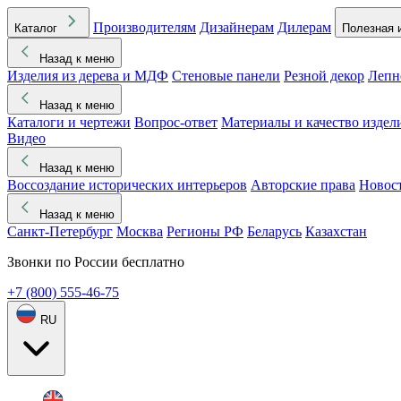
Производителям
Дизайнерам
Дилерам
Каталог
Полезная 
Назад к меню
Изделия из дерева и МДФ
Стеновые панели
Резной декор
Лепн
Назад к меню
Каталоги и чертежи
Вопрос-ответ
Материалы и качество издел
Видео
Назад к меню
Воссоздание исторических интерьеров
Авторские права
Новос
Назад к меню
Санкт-Петербург
Москва
Регионы РФ
Беларусь
Казахстан
Звонки по России бесплатно
+7 (800) 555-46-75
RU