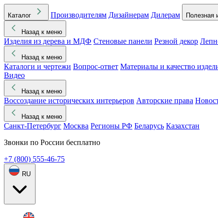
Производителям
Дизайнерам
Дилерам
Каталог
Полезная 
Назад к меню
Изделия из дерева и МДФ
Стеновые панели
Резной декор
Лепн
Назад к меню
Каталоги и чертежи
Вопрос-ответ
Материалы и качество издел
Видео
Назад к меню
Воссоздание исторических интерьеров
Авторские права
Новос
Назад к меню
Санкт-Петербург
Москва
Регионы РФ
Беларусь
Казахстан
Звонки по России бесплатно
+7 (800) 555-46-75
RU