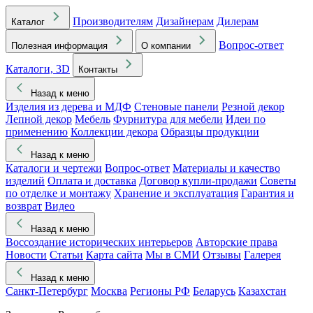
Производителям
Дизайнерам
Дилерам
Каталог
Вопрос-ответ
Полезная информация
О компании
Каталоги, 3D
Контакты
Назад к меню
Изделия из дерева и МДФ
Стеновые панели
Резной декор
Лепной декор
Мебель
Фурнитура для мебели
Идеи по
применению
Коллекции декора
Образцы продукции
Назад к меню
Каталоги и чертежи
Вопрос-ответ
Материалы и качество
изделий
Оплата и доставка
Договор купли-продажи
Советы
по отделке и монтажу
Хранение и эксплуатация
Гарантия и
возврат
Видео
Назад к меню
Воссоздание исторических интерьеров
Авторские права
Новости
Статьи
Карта сайта
Мы в СМИ
Отзывы
Галерея
Назад к меню
Санкт-Петербург
Москва
Регионы РФ
Беларусь
Казахстан