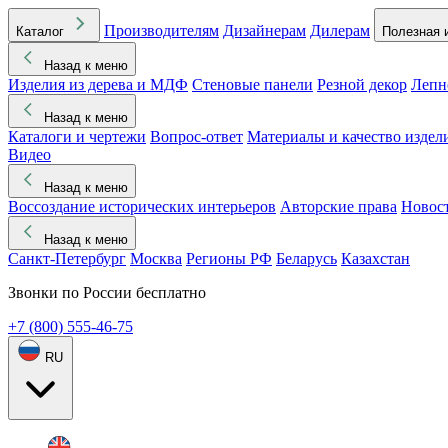
Производителям
Дизайнерам
Дилерам
Каталог
Полезная 
Назад к меню
Изделия из дерева и МДФ
Стеновые панели
Резной декор
Лепн
Назад к меню
Каталоги и чертежи
Вопрос-ответ
Материалы и качество издел
Видео
Назад к меню
Воссоздание исторических интерьеров
Авторские права
Новос
Назад к меню
Санкт-Петербург
Москва
Регионы РФ
Беларусь
Казахстан
Звонки по России бесплатно
+7 (800) 555-46-75
RU