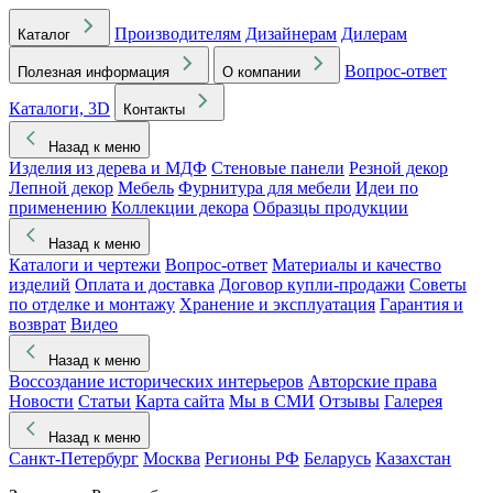
Производителям
Дизайнерам
Дилерам
Каталог
Вопрос-ответ
Полезная информация
О компании
Каталоги, 3D
Контакты
Назад к меню
Изделия из дерева и МДФ
Стеновые панели
Резной декор
Лепной декор
Мебель
Фурнитура для мебели
Идеи по
применению
Коллекции декора
Образцы продукции
Назад к меню
Каталоги и чертежи
Вопрос-ответ
Материалы и качество
изделий
Оплата и доставка
Договор купли-продажи
Советы
по отделке и монтажу
Хранение и эксплуатация
Гарантия и
возврат
Видео
Назад к меню
Воссоздание исторических интерьеров
Авторские права
Новости
Статьи
Карта сайта
Мы в СМИ
Отзывы
Галерея
Назад к меню
Санкт-Петербург
Москва
Регионы РФ
Беларусь
Казахстан