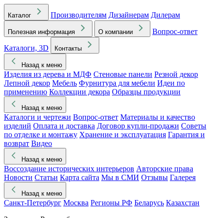
Производителям
Дизайнерам
Дилерам
Каталог
Вопрос-ответ
Полезная информация
О компании
Каталоги, 3D
Контакты
Назад к меню
Изделия из дерева и МДФ
Стеновые панели
Резной декор
Лепной декор
Мебель
Фурнитура для мебели
Идеи по
применению
Коллекции декора
Образцы продукции
Назад к меню
Каталоги и чертежи
Вопрос-ответ
Материалы и качество
изделий
Оплата и доставка
Договор купли-продажи
Советы
по отделке и монтажу
Хранение и эксплуатация
Гарантия и
возврат
Видео
Назад к меню
Воссоздание исторических интерьеров
Авторские права
Новости
Статьи
Карта сайта
Мы в СМИ
Отзывы
Галерея
Назад к меню
Санкт-Петербург
Москва
Регионы РФ
Беларусь
Казахстан