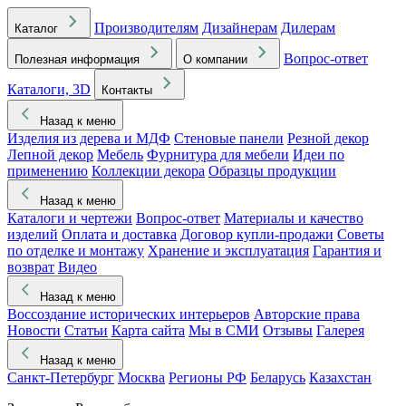
Производителям
Дизайнерам
Дилерам
Каталог
Вопрос-ответ
Полезная информация
О компании
Каталоги, 3D
Контакты
Назад к меню
Изделия из дерева и МДФ
Стеновые панели
Резной декор
Лепной декор
Мебель
Фурнитура для мебели
Идеи по
применению
Коллекции декора
Образцы продукции
Назад к меню
Каталоги и чертежи
Вопрос-ответ
Материалы и качество
изделий
Оплата и доставка
Договор купли-продажи
Советы
по отделке и монтажу
Хранение и эксплуатация
Гарантия и
возврат
Видео
Назад к меню
Воссоздание исторических интерьеров
Авторские права
Новости
Статьи
Карта сайта
Мы в СМИ
Отзывы
Галерея
Назад к меню
Санкт-Петербург
Москва
Регионы РФ
Беларусь
Казахстан