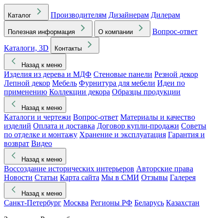
Производителям
Дизайнерам
Дилерам
Каталог
Вопрос-ответ
Полезная информация
О компании
Каталоги, 3D
Контакты
Назад к меню
Изделия из дерева и МДФ
Стеновые панели
Резной декор
Лепной декор
Мебель
Фурнитура для мебели
Идеи по
применению
Коллекции декора
Образцы продукции
Назад к меню
Каталоги и чертежи
Вопрос-ответ
Материалы и качество
изделий
Оплата и доставка
Договор купли-продажи
Советы
по отделке и монтажу
Хранение и эксплуатация
Гарантия и
возврат
Видео
Назад к меню
Воссоздание исторических интерьеров
Авторские права
Новости
Статьи
Карта сайта
Мы в СМИ
Отзывы
Галерея
Назад к меню
Санкт-Петербург
Москва
Регионы РФ
Беларусь
Казахстан