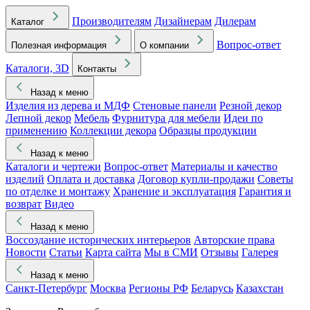
Производителям
Дизайнерам
Дилерам
Каталог
Вопрос-ответ
Полезная информация
О компании
Каталоги, 3D
Контакты
Назад к меню
Изделия из дерева и МДФ
Стеновые панели
Резной декор
Лепной декор
Мебель
Фурнитура для мебели
Идеи по
применению
Коллекции декора
Образцы продукции
Назад к меню
Каталоги и чертежи
Вопрос-ответ
Материалы и качество
изделий
Оплата и доставка
Договор купли-продажи
Советы
по отделке и монтажу
Хранение и эксплуатация
Гарантия и
возврат
Видео
Назад к меню
Воссоздание исторических интерьеров
Авторские права
Новости
Статьи
Карта сайта
Мы в СМИ
Отзывы
Галерея
Назад к меню
Санкт-Петербург
Москва
Регионы РФ
Беларусь
Казахстан