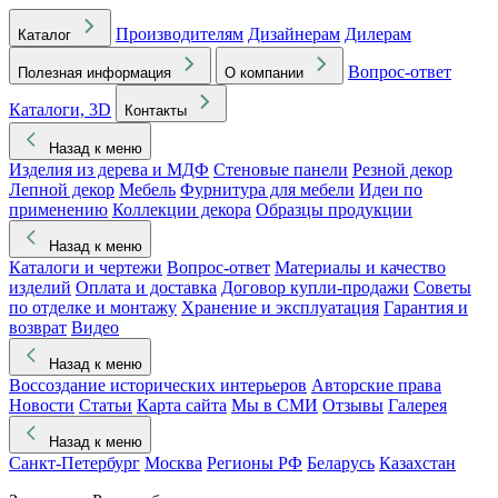
Производителям
Дизайнерам
Дилерам
Каталог
Вопрос-ответ
Полезная информация
О компании
Каталоги, 3D
Контакты
Назад к меню
Изделия из дерева и МДФ
Стеновые панели
Резной декор
Лепной декор
Мебель
Фурнитура для мебели
Идеи по
применению
Коллекции декора
Образцы продукции
Назад к меню
Каталоги и чертежи
Вопрос-ответ
Материалы и качество
изделий
Оплата и доставка
Договор купли-продажи
Советы
по отделке и монтажу
Хранение и эксплуатация
Гарантия и
возврат
Видео
Назад к меню
Воссоздание исторических интерьеров
Авторские права
Новости
Статьи
Карта сайта
Мы в СМИ
Отзывы
Галерея
Назад к меню
Санкт-Петербург
Москва
Регионы РФ
Беларусь
Казахстан