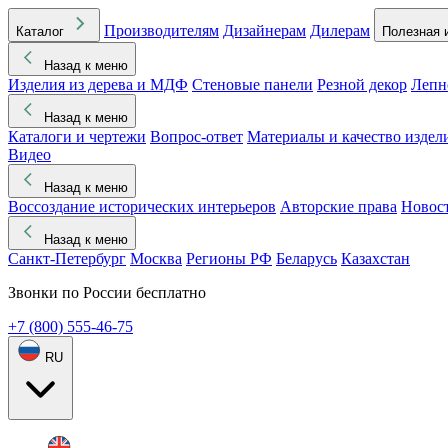
Производителям
Дизайнерам
Дилерам
Каталог
Полезная 
Назад к меню
Изделия из дерева и МДФ
Стеновые панели
Резной декор
Лепн
Назад к меню
Каталоги и чертежи
Вопрос-ответ
Материалы и качество издел
Видео
Назад к меню
Воссоздание исторических интерьеров
Авторские права
Новос
Назад к меню
Санкт-Петербург
Москва
Регионы РФ
Беларусь
Казахстан
Звонки по России бесплатно
+7 (800) 555-46-75
RU