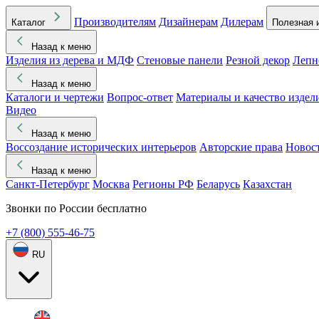
Производителям
Дизайнерам
Дилерам
Каталог
Полезная 
Назад к меню
Изделия из дерева и МДФ
Стеновые панели
Резной декор
Лепн
Назад к меню
Каталоги и чертежи
Вопрос-ответ
Материалы и качество издел
Видео
Назад к меню
Воссоздание исторических интерьеров
Авторские права
Новос
Назад к меню
Санкт-Петербург
Москва
Регионы РФ
Беларусь
Казахстан
Звонки по России бесплатно
+7 (800) 555-46-75
RU