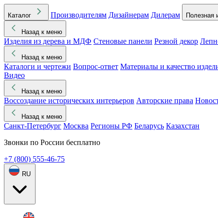
Производителям
Дизайнерам
Дилерам
Каталог
Полезная 
Назад к меню
Изделия из дерева и МДФ
Стеновые панели
Резной декор
Лепн
Назад к меню
Каталоги и чертежи
Вопрос-ответ
Материалы и качество издел
Видео
Назад к меню
Воссоздание исторических интерьеров
Авторские права
Новос
Назад к меню
Санкт-Петербург
Москва
Регионы РФ
Беларусь
Казахстан
Звонки по России бесплатно
+7 (800) 555-46-75
RU