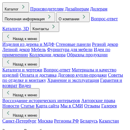
Производителям
Дизайнерам
Дилерам
Каталог
Вопрос-ответ
Полезная информация
О компании
Каталоги, 3D
Контакты
Назад к меню
Изделия из дерева и МДФ
Стеновые панели
Резной декор
Лепной декор
Мебель
Фурнитура для мебели
Идеи по
применению
Коллекции декора
Образцы продукции
Назад к меню
Каталоги и чертежи
Вопрос-ответ
Материалы и качество
изделий
Оплата и доставка
Договор купли-продажи
Советы
по отделке и монтажу
Хранение и эксплуатация
Гарантия и
возврат
Видео
Назад к меню
Воссоздание исторических интерьеров
Авторские права
Новости
Статьи
Карта сайта
Мы в СМИ
Отзывы
Галерея
Назад к меню
Санкт-Петербург
Москва
Регионы РФ
Беларусь
Казахстан