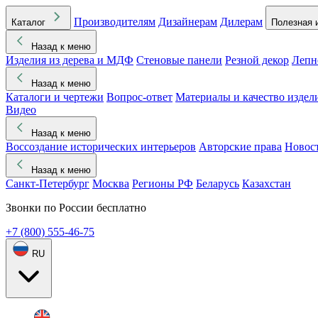
Производителям
Дизайнерам
Дилерам
Каталог
Полезная 
Назад к меню
Изделия из дерева и МДФ
Стеновые панели
Резной декор
Лепн
Назад к меню
Каталоги и чертежи
Вопрос-ответ
Материалы и качество издел
Видео
Назад к меню
Воссоздание исторических интерьеров
Авторские права
Новос
Назад к меню
Санкт-Петербург
Москва
Регионы РФ
Беларусь
Казахстан
Звонки по России бесплатно
+7 (800) 555-46-75
RU