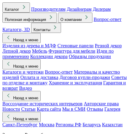
Производителям
Дизайнерам
Дилерам
Каталог
Вопрос-ответ
Полезная информация
О компании
Каталоги, 3D
Контакты
Назад к меню
Изделия из дерева и МДФ
Стеновые панели
Резной декор
Лепной декор
Мебель
Фурнитура для мебели
Идеи по
применению
Коллекции декора
Образцы продукции
Назад к меню
Каталоги и чертежи
Вопрос-ответ
Материалы и качество
изделий
Оплата и доставка
Договор купли-продажи
Советы
по отделке и монтажу
Хранение и эксплуатация
Гарантия и
возврат
Видео
Назад к меню
Воссоздание исторических интерьеров
Авторские права
Новости
Статьи
Карта сайта
Мы в СМИ
Отзывы
Галерея
Назад к меню
Санкт-Петербург
Москва
Регионы РФ
Беларусь
Казахстан