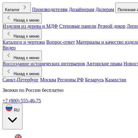
Производителям
Дизайнерам
Дилерам
Каталог
Полезная 
Назад к меню
Изделия из дерева и МДФ
Стеновые панели
Резной декор
Лепн
Назад к меню
Каталоги и чертежи
Вопрос-ответ
Материалы и качество издел
Видео
Назад к меню
Воссоздание исторических интерьеров
Авторские права
Новос
Назад к меню
Санкт-Петербург
Москва
Регионы РФ
Беларусь
Казахстан
Звонки по России бесплатно
+7 (800) 555-46-75
RU