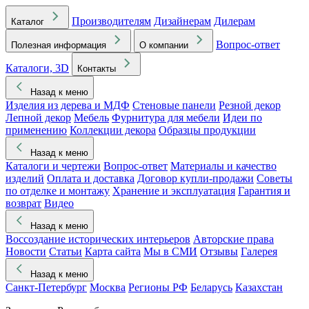
Производителям
Дизайнерам
Дилерам
Каталог
Вопрос-ответ
Полезная информация
О компании
Каталоги, 3D
Контакты
Назад к меню
Изделия из дерева и МДФ
Стеновые панели
Резной декор
Лепной декор
Мебель
Фурнитура для мебели
Идеи по
применению
Коллекции декора
Образцы продукции
Назад к меню
Каталоги и чертежи
Вопрос-ответ
Материалы и качество
изделий
Оплата и доставка
Договор купли-продажи
Советы
по отделке и монтажу
Хранение и эксплуатация
Гарантия и
возврат
Видео
Назад к меню
Воссоздание исторических интерьеров
Авторские права
Новости
Статьи
Карта сайта
Мы в СМИ
Отзывы
Галерея
Назад к меню
Санкт-Петербург
Москва
Регионы РФ
Беларусь
Казахстан