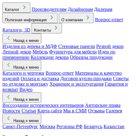
Производителям
Дизайнерам
Дилерам
Каталог
Вопрос-ответ
Полезная информация
О компании
Каталоги, 3D
Контакты
Назад к меню
Изделия из дерева и МДФ
Стеновые панели
Резной декор
Лепной декор
Мебель
Фурнитура для мебели
Идеи по
применению
Коллекции декора
Образцы продукции
Назад к меню
Каталоги и чертежи
Вопрос-ответ
Материалы и качество
изделий
Оплата и доставка
Договор купли-продажи
Советы
по отделке и монтажу
Хранение и эксплуатация
Гарантия и
возврат
Видео
Назад к меню
Воссоздание исторических интерьеров
Авторские права
Новости
Статьи
Карта сайта
Мы в СМИ
Отзывы
Галерея
Назад к меню
Санкт-Петербург
Москва
Регионы РФ
Беларусь
Казахстан