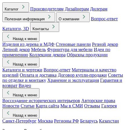
Производителям
Дизайнерам
Дилерам
Каталог
Вопрос-ответ
Полезная информация
О компании
Каталоги, 3D
Контакты
Назад к меню
Изделия из дерева и МДФ
Стеновые панели
Резной декор
Лепной декор
Мебель
Фурнитура для мебели
Идеи по
применению
Коллекции декора
Образцы продукции
Назад к меню
Каталоги и чертежи
Вопрос-ответ
Материалы и качество
изделий
Оплата и доставка
Договор купли-продажи
Советы
по отделке и монтажу
Хранение и эксплуатация
Гарантия и
возврат
Видео
Назад к меню
Воссоздание исторических интерьеров
Авторские права
Новости
Статьи
Карта сайта
Мы в СМИ
Отзывы
Галерея
Назад к меню
Санкт-Петербург
Москва
Регионы РФ
Беларусь
Казахстан