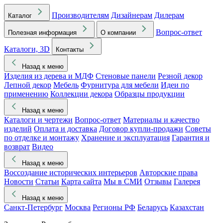
Производителям
Дизайнерам
Дилерам
Каталог
Вопрос-ответ
Полезная информация
О компании
Каталоги, 3D
Контакты
Назад к меню
Изделия из дерева и МДФ
Стеновые панели
Резной декор
Лепной декор
Мебель
Фурнитура для мебели
Идеи по
применению
Коллекции декора
Образцы продукции
Назад к меню
Каталоги и чертежи
Вопрос-ответ
Материалы и качество
изделий
Оплата и доставка
Договор купли-продажи
Советы
по отделке и монтажу
Хранение и эксплуатация
Гарантия и
возврат
Видео
Назад к меню
Воссоздание исторических интерьеров
Авторские права
Новости
Статьи
Карта сайта
Мы в СМИ
Отзывы
Галерея
Назад к меню
Санкт-Петербург
Москва
Регионы РФ
Беларусь
Казахстан