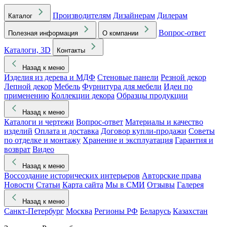
Производителям
Дизайнерам
Дилерам
Каталог
Вопрос-ответ
Полезная информация
О компании
Каталоги, 3D
Контакты
Назад к меню
Изделия из дерева и МДФ
Стеновые панели
Резной декор
Лепной декор
Мебель
Фурнитура для мебели
Идеи по
применению
Коллекции декора
Образцы продукции
Назад к меню
Каталоги и чертежи
Вопрос-ответ
Материалы и качество
изделий
Оплата и доставка
Договор купли-продажи
Советы
по отделке и монтажу
Хранение и эксплуатация
Гарантия и
возврат
Видео
Назад к меню
Воссоздание исторических интерьеров
Авторские права
Новости
Статьи
Карта сайта
Мы в СМИ
Отзывы
Галерея
Назад к меню
Санкт-Петербург
Москва
Регионы РФ
Беларусь
Казахстан