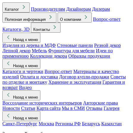
Производителям
Дизайнерам
Дилерам
Каталог
Вопрос-ответ
Полезная информация
О компании
Каталоги, 3D
Контакты
Назад к меню
Изделия из дерева и МДФ
Стеновые панели
Резной декор
Лепной декор
Мебель
Фурнитура для мебели
Идеи по
применению
Коллекции декора
Образцы продукции
Назад к меню
Каталоги и чертежи
Вопрос-ответ
Материалы и качество
изделий
Оплата и доставка
Договор купли-продажи
Советы
по отделке и монтажу
Хранение и эксплуатация
Гарантия и
возврат
Видео
Назад к меню
Воссоздание исторических интерьеров
Авторские права
Новости
Статьи
Карта сайта
Мы в СМИ
Отзывы
Галерея
Назад к меню
Санкт-Петербург
Москва
Регионы РФ
Беларусь
Казахстан